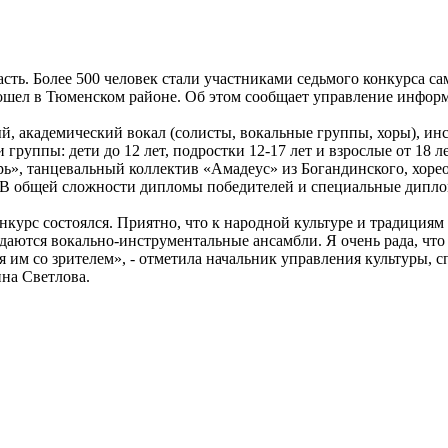
ть. Более 500 человек стали участниками седьмого конкурса са
рошел в Тюменском районе. Об этом сообщает управление инфо
й, академический вокал (солисты, вокальные группы, хоры), ин
группы: дети до 12 лет, подростки 12-17 лет и взрослые от 18 ле
ь», танцевальный коллектив «Амадеус» из Богандинского, хоре
. В общей сложности дипломы победителей и специальные дипл
нкурс состоялся. Приятно, что к народной культуре и традициям
ждаются вокально-инструментальные ансамбли. Я очень рада, что
я им со зрителем», - отметила начальник управления культуры, с
на Светлова.