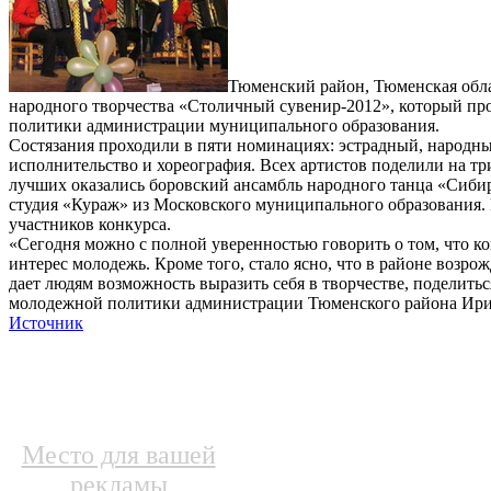
Тюменский район, Тюменская облас
народного творчества «Столичный сувенир-2012», который п
политики администрации муниципального образования.
Состязания проходили в пяти номинациях: эстрадный, народны
исполнительство и хореография. Всех артистов поделили на три 
лучших оказались боровский ансамбль народного танца «Сибир
студия «Кураж» из Московского муниципального образования
участников конкурса.
«Сегодня можно с полной уверенностью говорить о том, что ко
интерес молодежь. Кроме того, стало ясно, что в районе возро
дает людям возможность выразить себя в творчестве, поделитьс
молодежной политики администрации Тюменского района Ири
Источник
Место для вашей
рекламы