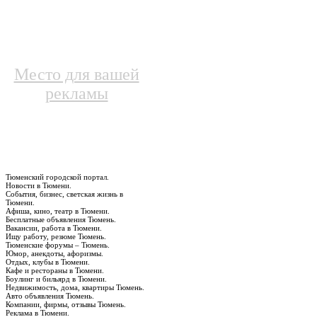
Место для вашей
рекламы
Тюменский городской портал.
Новости в Тюмени.
События, бизнес, светская жизнь в
Тюмени.
Афиша, кино, театр в Тюмени.
Бесплатные объявления Тюмень.
Вакансии, работа в Тюмени.
Ищу работу, резюме Тюмень.
Тюменские форумы – Тюмень.
Юмор, анекдоты, афоризмы.
Отдых, клубы в Тюмени.
Кафе и рестораны в Тюмени.
Боулинг и бильярд в Тюмени.
Недвижимость, дома, квартиры Тюмень.
Авто объявления Тюмень.
Компании, фирмы, отзывы Тюмень.
Реклама в Тюмени.