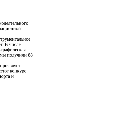
модеятельного
рмационной
струментальное
т. В числе
ографическая
омы получили 88
 проявляет
 этот конкурс
порта и