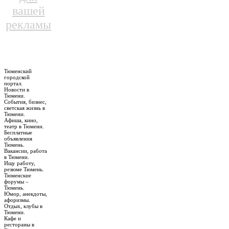
вашей
рекламы
Тюменский
городской
портал.
Новости в
Тюмени.
События, бизнес,
светская жизнь в
Тюмени.
Афиша, кино,
театр в Тюмени.
Бесплатные
объявления
Тюмень.
Вакансии, работа
в Тюмени.
Ищу работу,
резюме Тюмень.
Тюменские
форумы –
Тюмень.
Юмор, анекдоты,
афоризмы.
Отдых, клубы в
Тюмени.
Кафе и
рестораны в