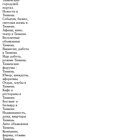
Тюменский
городской
портал.
Новости в
Тюмени.
События, бизнес,
светская жизнь в
Тюмени.
Афиша, кино,
театр в Тюмени.
Бесплатные
объявления
Тюмень.
Вакансии, работа
в Тюмени.
Ищу работу,
резюме Тюмень.
Тюменские
форумы –
Тюмень.
Юмор, анекдоты,
афоризмы.
Отдых, клубы в
Тюмени.
Кафе и
рестораны в
Тюмени.
Боулинг и
бильярд в
Тюмени.
Недвижимость,
дома, квартиры
Тюмень.
Авто объявления
Тюмень.
Компании,
фирмы, отзывы
Тюмень.