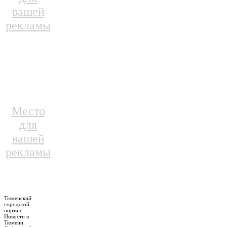
вашей
рекламы
Место
для
вашей
рекламы
Тюменский
городской
портал.
Новости в
Тюмени.