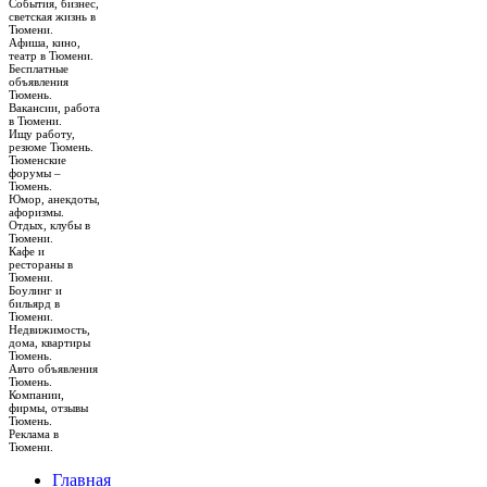
События, бизнес,
светская жизнь в
Тюмени.
Афиша, кино,
театр в Тюмени.
Бесплатные
объявления
Тюмень.
Вакансии, работа
в Тюмени.
Ищу работу,
резюме Тюмень.
Тюменские
форумы –
Тюмень.
Юмор, анекдоты,
афоризмы.
Отдых, клубы в
Тюмени.
Кафе и
рестораны в
Тюмени.
Боулинг и
бильярд в
Тюмени.
Недвижимость,
дома, квартиры
Тюмень.
Авто объявления
Тюмень.
Компании,
фирмы, отзывы
Тюмень.
Реклама в
Тюмени.
Главная