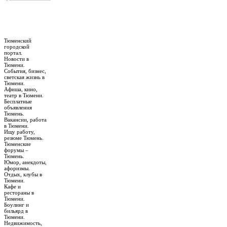
Тюменский
городской
портал.
Новости в
Тюмени.
События, бизнес,
светская жизнь в
Тюмени.
Афиша, кино,
театр в Тюмени.
Бесплатные
объявления
Тюмень.
Вакансии, работа
в Тюмени.
Ищу работу,
резюме Тюмень.
Тюменские
форумы –
Тюмень.
Юмор, анекдоты,
афоризмы.
Отдых, клубы в
Тюмени.
Кафе и
рестораны в
Тюмени.
Боулинг и
бильярд в
Тюмени.
Недвижимость,