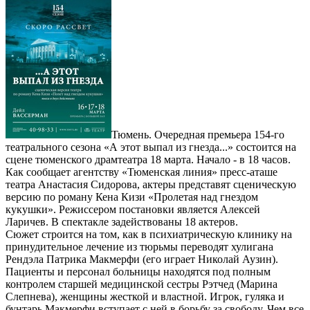
Тюмень. Очередная премьера 154-го
театрального сезона «А этот выпал из гнезда...» состоится на
сцене тюменского драмтеатра 18 марта. Начало - в 18 часов.
Как сообщает агентству «Тюменская линия» пресс-аташе
театра Анастасия Сидорова, актеры представят сценическую
версию по роману Кена Кизи «Пролетая над гнездом
кукушки». Режиссером постановки является Алексей
Ларичев. В спектакле задействованы 18 актеров.
Сюжет строится на том, как в психиатрическую клинику на
принудительное лечение из тюрьмы переводят хулигана
Рендэла Патрика Макмерфи (его играет Николай Аузин).
Пациенты и персонал больницы находятся под полным
контролем старшей медицинской сестры Рэтчед (Марина
Слепнева), женщины жесткой и властной. Игрок, гуляка и
бунтарь Макмерфи вступает с ней в борьбу за свободу. Чем все