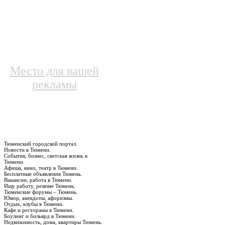
Место для вашей
рекламы
Тюменский городской портал.
Новости в Тюмени.
События, бизнес, светская жизнь в
Тюмени.
Афиша, кино, театр в Тюмени.
Бесплатные объявления Тюмень.
Вакансии, работа в Тюмени.
Ищу работу, резюме Тюмень.
Тюменские форумы – Тюмень.
Юмор, анекдоты, афоризмы.
Отдых, клубы в Тюмени.
Кафе и рестораны в Тюмени.
Боулинг и бильярд в Тюмени.
Недвижимость, дома, квартиры Тюмень.