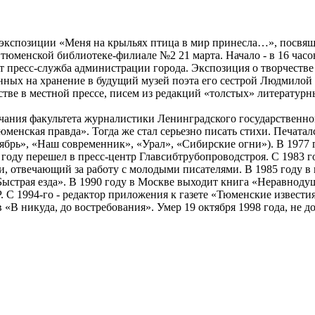
экспозиции «Меня на крыльях птица в мир принесла…», посвя
тюменской библиотеке-филиале №2 21 марта. Начало - в 16 часо
 пресс-служба администрации города. Экспозиция о творчестве
анных на хранение в будущий музей поэта его сестрой Людмило
естве в местной прессе, писем из редакций «толстых» литератур
чания факультета журналистики Ленинградского государственно
Тюменская правда». Тогда же стал серьезно писать стихи. Печата
ябрь», «Наш современник», «Урал», «Сибирские огни»). В 1977 
году перешел в пресс-центр Главсибтрубопроводстроя. С 1983 го
, отвечающий за работу с молодыми писателями. В 1985 году в 
ыстрая езда». В 1990 году в Москве выходит книга «Неравноду
 С 1994-го - редактор приложения к газете «Тюменские извести
В никуда, до востребования». Умер 19 октября 1998 года, не д