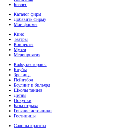
Бизнес
Каталог фирм
Добавить фирму
Мои фирмы
Кино
Театры
Концерты
Музеи
Мероприятия
Кафе, рестораны
Клубы
Зрелища
Пейнтбол
Боулинг и бильярд
Школы танцев
Детям
Покупки
Базы отдыха
Горячие источники
Гостиницы
Салоны красоты