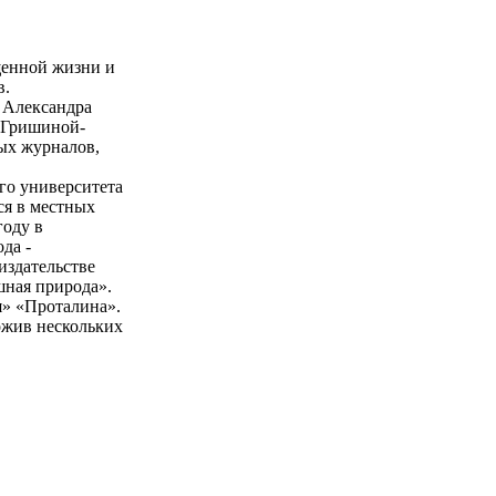
щенной жизни и
в.
 Александра
й Гришиной-
ных журналов,
го университета
лся в местных
году в
да -
издательстве
шная природа».
я» «Проталина».
ожив нескольких