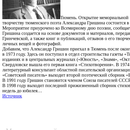
Тюмень. Открытие мемориальной 
творчеству тюменского поэта Александра Гришина состоится в 
Мероприятие приурочено ко Всемирному дню поэзии, сообщает
Гришина создается на основе документов и материалов, перед
Гринчевской, а также книг и публикаций, отзывов о его творч
личных вещей и фотографий.
Добавим, что Александр Гришин приехал в Тюмень после окон
в 1973 году. Здесь он поступил в отдел строительства газеты «
изданиях и в центральных журналах («Юность», «Знамя», «Окт
Свердловске вышла его первая книга «Стихотворения». В 1974 
литературный консультант областной писательской организации
«Советский писатель» выходит второй поэтический сборник «Б
В 1991 году Гришин становится членом Союза писателей СССР.
В 1998 году выходит последний прижизненный сборник стихов «
недель до юбилея…
Источник