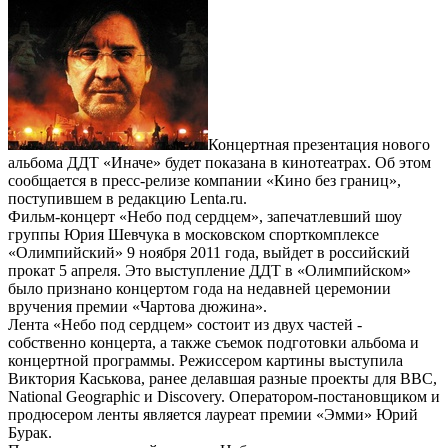
Концертная презентация нового
альбома ДДТ «Иначе» будет показана в кинотеатрах. Об этом
сообщается в пресс-релизе компании «Кино без границ»,
поступившем в редакцию Lenta.ru.
Фильм-концерт «Небо под сердцем», запечатлевший шоу
группы Юрия Шевчука в московском спорткомплексе
«Олимпийский» 9 ноября 2011 года, выйдет в российский
прокат 5 апреля. Это выступление ДДТ в «Олимпийском»
было признано концертом года на недавней церемонии
вручения премии «Чартова дюжина».
Лента «Небо под сердцем» состоит из двух частей -
собственно концерта, а также съемок подготовки альбома и
концертной программы. Режиссером картины выступила
Виктория Каськова, ранее делавшая разные проекты для BBC,
National Geographic и Discovery. Оператором-постановщиком и
продюсером ленты является лауреат премии «Эмми» Юрий
Бурак.