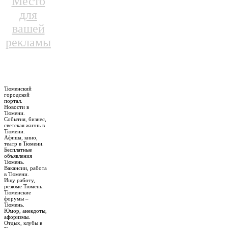
Место
для
вашей
рекламы
Тюменский
городской
портал.
Новости в
Тюмени.
События, бизнес,
светская жизнь в
Тюмени.
Афиша, кино,
театр в Тюмени.
Бесплатные
объявления
Тюмень.
Вакансии, работа
в Тюмени.
Ищу работу,
резюме Тюмень.
Тюменские
форумы –
Тюмень.
Юмор, анекдоты,
афоризмы.
Отдых, клубы в