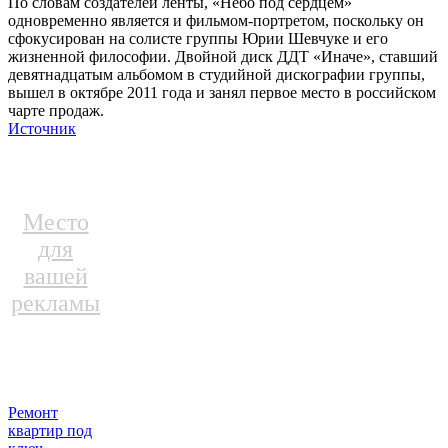
По словам создателей ленты, «Небо под сердцем»
одновременно является и фильмом-портретом, поскольку он
сфокусирован на солисте группы Юрии Шевчуке и его
жизненной философии. Двойной диск ДДТ «Иначе», ставший
девятнадцатым альбомом в студийной дискографии группы,
вышел в октябре 2011 года и занял первое место в российском
чарте продаж.
Источник
Место
для
вашей
рекламы
Ремонт
квартир под