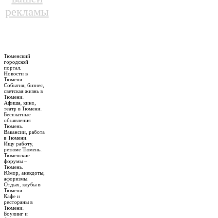
рекламы
Тюменский
городской
портал.
Новости в
Тюмени.
События, бизнес,
светская жизнь в
Тюмени.
Афиша, кино,
театр в Тюмени.
Бесплатные
объявления
Тюмень.
Вакансии, работа
в Тюмени.
Ищу работу,
резюме Тюмень.
Тюменские
форумы –
Тюмень.
Юмор, анекдоты,
афоризмы.
Отдых, клубы в
Тюмени.
Кафе и
рестораны в
Тюмени.
Боулинг и