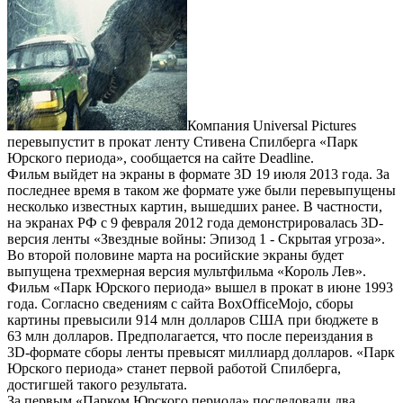
Компания Universal Pictures
перевыпустит в прокат ленту Стивена Спилберга «Парк
Юрского периода», сообщается на сайте Deadline.
Фильм выйдет на экраны в формате 3D 19 июля 2013 года. За
последнее время в таком же формате уже были перевыпущены
несколько известных картин, вышедших ранее. В частности,
на экранах РФ с 9 февраля 2012 года демонстрировалась 3D-
версия ленты «Звездные войны: Эпизод 1 - Скрытая угроза».
Во второй половине марта на росийские экраны будет
выпущена трехмерная версия мультфильма «Король Лев».
Фильм «Парк Юрского периода» вышел в прокат в июне 1993
года. Согласно сведениям с сайта BoxOfficeMojo, сборы
картины превысили 914 млн долларов США при бюджете в
63 млн долларов. Предполагается, что после переиздания в
3D-формате сборы ленты превысят миллиард долларов. «Парк
Юрского периода» станет первой работой Спилберга,
достигшей такого результата.
За первым «Парком Юрского периода» последовали два