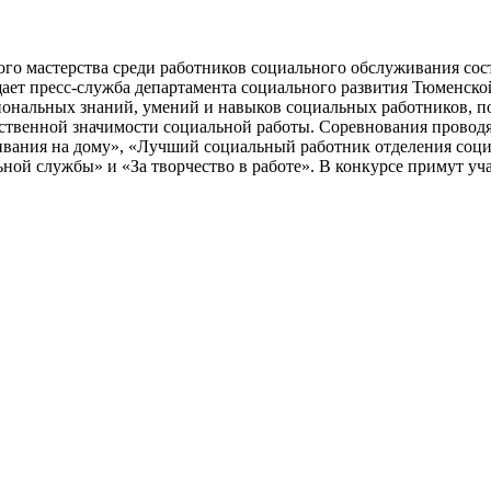
го мастерства среди работников социального обслуживания сос
ает пресс-служба департамента социального развития Тюменско
иональных знаний, умений и навыков социальных работников, 
твенной значимости социальной работы. Соревнования проводя
ивания на дому», «Лучший социальный работник отделения соц
ой службы» и «За творчество в работе». В конкурсе примут уча