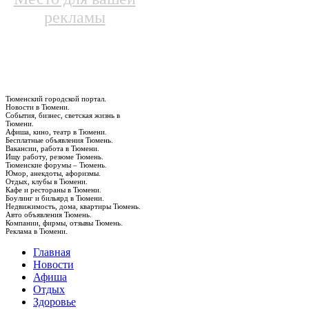
рекламы
Тюменский городской портал.
Новости в Тюмени.
События, бизнес, светская жизнь в
Тюмени.
Афиша, кино, театр в Тюмени.
Бесплатные объявления Тюмень.
Вакансии, работа в Тюмени.
Ищу работу, резюме Тюмень.
Тюменские форумы – Тюмень.
Юмор, анекдоты, афоризмы.
Отдых, клубы в Тюмени.
Кафе и рестораны в Тюмени.
Боулинг и бильярд в Тюмени.
Недвижимость, дома, квартиры Тюмень.
Авто объявления Тюмень.
Компании, фирмы, отзывы Тюмень.
Реклама в Тюмени.
Главная
Новости
Афиша
Отдых
Здоровье