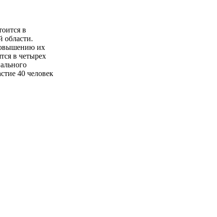
тоится в
й области.
повышению их
тся в четырех
иального
стие 40 человек