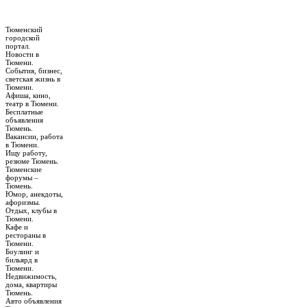
Тюменский
городской
портал.
Новости в
Тюмени.
События, бизнес,
светская жизнь в
Тюмени.
Афиша, кино,
театр в Тюмени.
Бесплатные
объявления
Тюмень.
Вакансии, работа
в Тюмени.
Ищу работу,
резюме Тюмень.
Тюменские
форумы –
Тюмень.
Юмор, анекдоты,
афоризмы.
Отдых, клубы в
Тюмени.
Кафе и
рестораны в
Тюмени.
Боулинг и
бильярд в
Тюмени.
Недвижимость,
дома, квартиры
Тюмень.
Авто объявления