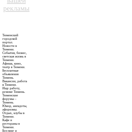
вашей
рекламы
Тюменский
городской
портал.
Новости в
Тюмени.
События, бизнес,
светская жизнь в
Тюмени.
Афиша, кино,
театр в Тюмени.
Бесплатные
объявления
Тюмень.
Вакансии, работа
в Тюмени.
Ищу работу,
резюме Тюмень.
Тюменские
форумы –
Тюмень.
Юмор, анекдоты,
афоризмы.
Отдых, клубы в
Тюмени.
Кафе и
рестораны в
Тюмени.
Боулинг и