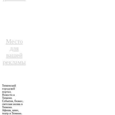
Место
для
вашей
рекламы
Тюменский
городской
портал.
Новости в
Тюмени.
События, бизнес,
светская жизнь в
Тюмени.
Афиша, кино,
театр в Тюмени.