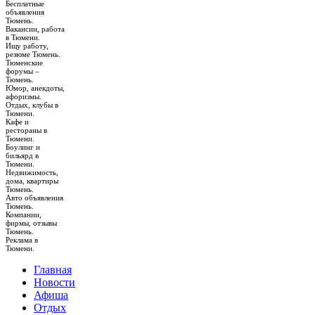
Бесплатные
объявления
Тюмень.
Вакансии, работа
в Тюмени.
Ищу работу,
резюме Тюмень.
Тюменские
форумы –
Тюмень.
Юмор, анекдоты,
афоризмы.
Отдых, клубы в
Тюмени.
Кафе и
рестораны в
Тюмени.
Боулинг и
бильярд в
Тюмени.
Недвижимость,
дома, квартиры
Тюмень.
Авто объявления
Тюмень.
Компании,
фирмы, отзывы
Тюмень.
Реклама в
Тюмени.
Главная
Новости
Афиша
Отдых