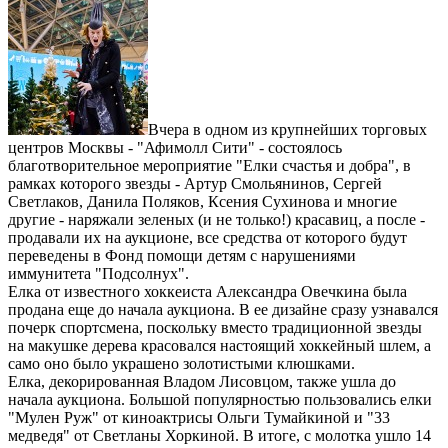
Вчера в одном из крупнейших торговых
центров Москвы - "Афимолл Сити" - состоялось
благотворительное мероприятие "Елки счастья и добра", в
рамках которого звезды - Артур Смольянинов, Сергей
Светлаков, Данила Поляков, Ксения Сухинова и многие
другие - наряжали зеленых (и не только!) красавиц, а после -
продавали их на аукционе, все средства от которого будут
переведены в Фонд помощи детям с нарушениями
иммунитета "Подсолнух".
Елка от известного хоккеиста Александра Овечкина была
продана еще до начала аукциона. В ее дизайне сразу узнавался
почерк спортсмена, поскольку вместо традиционной звезды
на макушке дерева красовался настоящий хоккейный шлем, а
само оно было украшено золотистыми клюшками.
Елка, декорированная Владом Лисовцом, также ушла до
начала аукциона. Большой популярностью пользовались елки
"Мулен Руж" от киноактрисы Ольги Тумайкиной и "33
медведя" от Светланы Хоркиной. В итоге, с молотка ушло 14