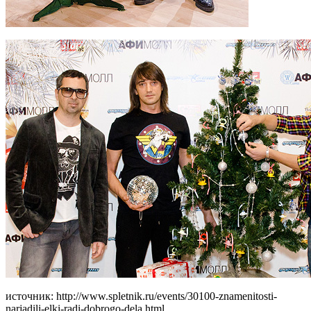
источник: http://www.spletnik.ru/events/30100-znamenitosti-
narjadili-elki-radi-dobrogo-dela.html