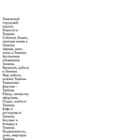
Тюменский
городской
портал.
Новости в
Тюмени.
События, бизнес,
светская жизнь в
Тюмени.
Афиша, кино,
театр в Тюмени.
Бесплатные
объявления
Тюмень.
Вакансии, работа
в Тюмени.
Ищу работу,
резюме Тюмень.
Тюменские
форумы –
Тюмень.
Юмор, анекдоты,
афоризмы.
Отдых, клубы в
Тюмени.
Кафе и
рестораны в
Тюмени.
Боулинг и
бильярд в
Тюмени.
Недвижимость,
дома, квартиры
Тюмень.