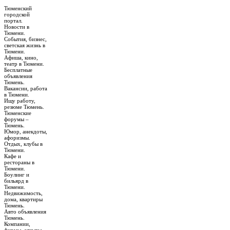
Тюменский
городской
портал.
Новости в
Тюмени.
События, бизнес,
светская жизнь в
Тюмени.
Афиша, кино,
театр в Тюмени.
Бесплатные
объявления
Тюмень.
Вакансии, работа
в Тюмени.
Ищу работу,
резюме Тюмень.
Тюменские
форумы –
Тюмень.
Юмор, анекдоты,
афоризмы.
Отдых, клубы в
Тюмени.
Кафе и
рестораны в
Тюмени.
Боулинг и
бильярд в
Тюмени.
Недвижимость,
дома, квартиры
Тюмень.
Авто объявления
Тюмень.
Компании,