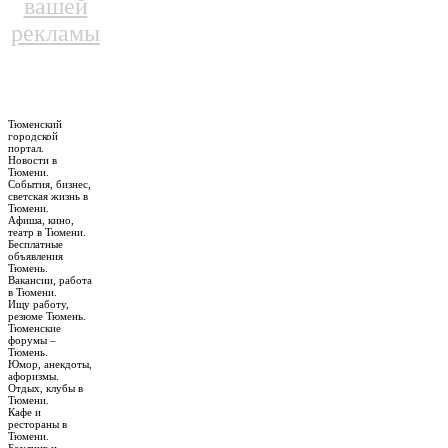
вашей
рекламы
Тюменский
городской
портал.
Новости в
Тюмени.
События, бизнес,
светская жизнь в
Тюмени.
Афиша, кино,
театр в Тюмени.
Бесплатные
объявления
Тюмень.
Вакансии, работа
в Тюмени.
Ищу работу,
резюме Тюмень.
Тюменские
форумы –
Тюмень.
Юмор, анекдоты,
афоризмы.
Отдых, клубы в
Тюмени.
Кафе и
рестораны в
Тюмени.