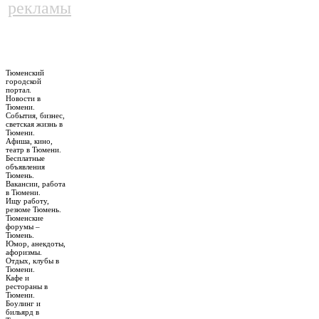
рекламы
Тюменский
городской
портал.
Новости в
Тюмени.
События, бизнес,
светская жизнь в
Тюмени.
Афиша, кино,
театр в Тюмени.
Бесплатные
объявления
Тюмень.
Вакансии, работа
в Тюмени.
Ищу работу,
резюме Тюмень.
Тюменские
форумы –
Тюмень.
Юмор, анекдоты,
афоризмы.
Отдых, клубы в
Тюмени.
Кафе и
рестораны в
Тюмени.
Боулинг и
бильярд в