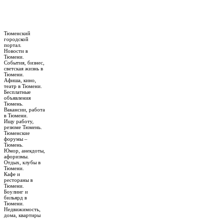
Тюменский
городской
портал.
Новости в
Тюмени.
События, бизнес,
светская жизнь в
Тюмени.
Афиша, кино,
театр в Тюмени.
Бесплатные
объявления
Тюмень.
Вакансии, работа
в Тюмени.
Ищу работу,
резюме Тюмень.
Тюменские
форумы –
Тюмень.
Юмор, анекдоты,
афоризмы.
Отдых, клубы в
Тюмени.
Кафе и
рестораны в
Тюмени.
Боулинг и
бильярд в
Тюмени.
Недвижимость,
дома, квартиры