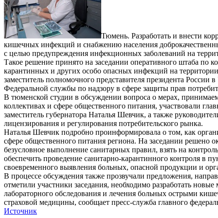
Тюмень. Разработать и внести ко
кишечных инфекций и снабжению населения доброкачественны
с целью предупреждения инфекционных заболеваний на террит
Такое решение принято на заседании оперативного штаба по 
карантинных и других особо опасных инфекций на территории 
заместитель полномочного представителя президента России 
Федеральной службы по надзору в сфере защиты прав потреби
В тюменской студии в обсуждении вопроса о мерах, принима
коллективах и сфере общественного питания, участвовали гл
заместитель губернатора Наталья Шевчик, а также руководител
лицензирования и регулирования потребительского рынка.
Наталья Шевчик подробно проинформировала о том, как орга
сфере общественного питания региона. На заседании решено 
безусловное выполнение санитарных правил, взять на контрол
обеспечить проведение санитарно-карантинного контроля в пу
своевременного выявления больных, опасной продукции и ор
В процессе обсуждения также прозвучали предложения, напра
отметили участники заседания, необходимо разработать новые
лабораторного обследования и лечения больных острыми кише
страховой медицины, сообщает пресс-служба главного федерал
Источник