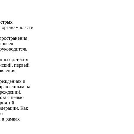
острых
 органам власти
пространения
провел
руководитель
анных детских
нский, первый
авления
чреждениях и
аправленным на
чреждений,
юза с целью
риятий.
едерации. Как
го
 в рамках