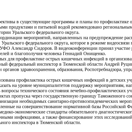
ррективы в существующие программы и планы по профилактике 
ми продуктами и питьевой водой рекомендовано региональным
ории Уральского федерального округа.
координации мероприятий, направленных на предупреждение рас
Уральского федерального округа, которое в режиме видеосвязи 
в УФО Александр Сидоров. В видеоконференции принял участие 
телей и благополучия человека Геннадий Онищенко.
емых для профилактике острых кишечных инфекций в организов
авный федеральный инспектор в Тюменской области Андрей Руци
и органов здравоохранения, образования, Роспотребнадзора, упр
низована профилактика острых кишечных инфекций в детских у
оказать на уровне муниципалитетов поддержку мероприятиям, н
ь вопросы технического состояния лечебно-профилактических у
нктах пропуска через государственную границу Таможенного со
ганизации необходимых санитарно-противоэпидемических мероп
вленные на совершенствование нормативной базы Российской Ф
 медико-экономические стандарты обязательного диагностическо
чными инфекциями, а также финансирование этих исследований
ьного инспектора в Тюменской области.