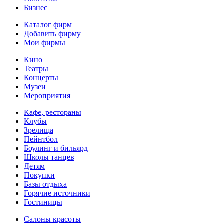
Бизнес
Каталог фирм
Добавить фирму
Мои фирмы
Кино
Театры
Концерты
Музеи
Мероприятия
Кафе, рестораны
Клубы
Зрелища
Пейнтбол
Боулинг и бильярд
Школы танцев
Детям
Покупки
Базы отдыха
Горячие источники
Гостиницы
Салоны красоты