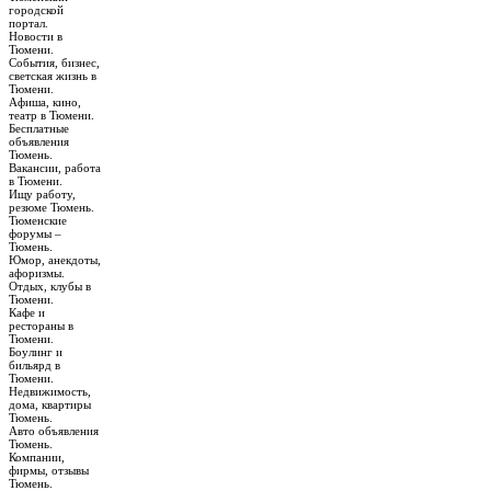
городской
портал.
Новости в
Тюмени.
События, бизнес,
светская жизнь в
Тюмени.
Афиша, кино,
театр в Тюмени.
Бесплатные
объявления
Тюмень.
Вакансии, работа
в Тюмени.
Ищу работу,
резюме Тюмень.
Тюменские
форумы –
Тюмень.
Юмор, анекдоты,
афоризмы.
Отдых, клубы в
Тюмени.
Кафе и
рестораны в
Тюмени.
Боулинг и
бильярд в
Тюмени.
Недвижимость,
дома, квартиры
Тюмень.
Авто объявления
Тюмень.
Компании,
фирмы, отзывы
Тюмень.