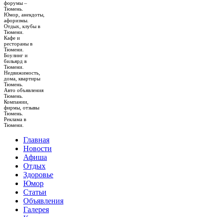
форумы –
Тюмень.
Юмор, анекдоты,
афоризмы.
Отдых, клубы в
Тюмени.
Кафе и
рестораны в
Тюмени.
Боулинг и
бильярд в
Тюмени.
Недвижимость,
дома, квартиры
Тюмень.
Авто объявления
Тюмень.
Компании,
фирмы, отзывы
Тюмень.
Реклама в
Тюмени.
Главная
Новости
Афиша
Отдых
Здоровье
Юмор
Статьи
Объявления
Галерея