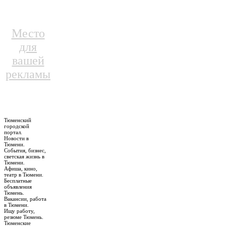
Место
для
вашей
рекламы
Тюменский
городской
портал.
Новости в
Тюмени.
События, бизнес,
светская жизнь в
Тюмени.
Афиша, кино,
театр в Тюмени.
Бесплатные
объявления
Тюмень.
Вакансии, работа
в Тюмени.
Ищу работу,
резюме Тюмень.
Тюменские