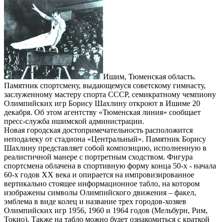
Ишим, Тюменская область.
Памятник спортсмену, выдающемуся советскому гимнасту,
заслуженному мастеру спорта СССР, семикратному чемпиону
Олимпийских игр Борису Шахлину откроют в Ишиме 20
декабря. Об этом агентству «Тюменская линия» сообщает
пресс-служба ишимской администрации.
Новая городская достопримечательность расположится
неподалеку от стадиона «Центральный». Памятник Борису
Шахлину представляет собой композицию, исполненную в
реалистичной манере с портретным сходством. Фигура
спортсмена облачена в спортивную форму конца 50-х - начала
60-х годов ХХ века и опирается на импровизированное
вертикально стоящее информационное табло, на котором
изображены символы Олимпийского движения – факел,
эмблема в виде колец и название трех городов-хозяев
Олимпийских игр 1956, 1960 и 1964 годов (Мельбурн, Рим,
Токио). Также на табло можно будет ознакомиться с краткой