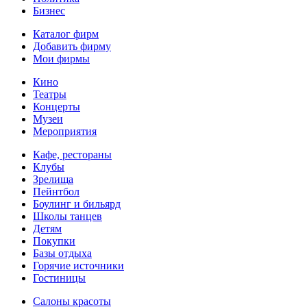
Бизнес
Каталог фирм
Добавить фирму
Мои фирмы
Кино
Театры
Концерты
Музеи
Мероприятия
Кафе, рестораны
Клубы
Зрелища
Пейнтбол
Боулинг и бильярд
Школы танцев
Детям
Покупки
Базы отдыха
Горячие источники
Гостиницы
Салоны красоты