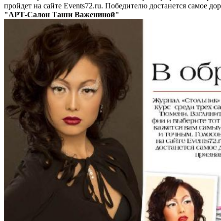
пройдет на сайте Events72.ru. Победителю достанется самое до
"АРТ-Салон Таши Важениной"