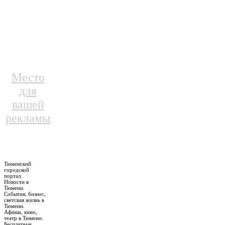
Место
для
вашей
рекламы
Тюменский
городской
портал.
Новости в
Тюмени.
События, бизнес,
светская жизнь в
Тюмени.
Афиша, кино,
театр в Тюмени.
Бесплатные