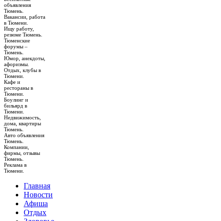
объявления
Тюмень.
Вакансии, работа
в Тюмени.
Ищу работу,
резюме Тюмень.
Тюменские
форумы –
Тюмень.
Юмор, анекдоты,
афоризмы.
Отдых, клубы в
Тюмени.
Кафе и
рестораны в
Тюмени.
Боулинг и
бильярд в
Тюмени.
Недвижимость,
дома, квартиры
Тюмень.
Авто объявления
Тюмень.
Компании,
фирмы, отзывы
Тюмень.
Реклама в
Тюмени.
Главная
Новости
Афиша
Отдых