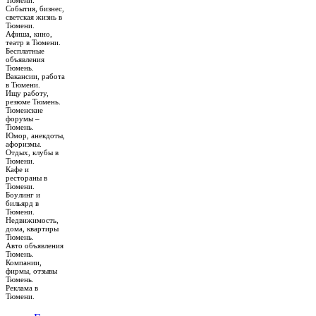
Тюмени.
События, бизнес,
светская жизнь в
Тюмени.
Афиша, кино,
театр в Тюмени.
Бесплатные
объявления
Тюмень.
Вакансии, работа
в Тюмени.
Ищу работу,
резюме Тюмень.
Тюменские
форумы –
Тюмень.
Юмор, анекдоты,
афоризмы.
Отдых, клубы в
Тюмени.
Кафе и
рестораны в
Тюмени.
Боулинг и
бильярд в
Тюмени.
Недвижимость,
дома, квартиры
Тюмень.
Авто объявления
Тюмень.
Компании,
фирмы, отзывы
Тюмень.
Реклама в
Тюмени.