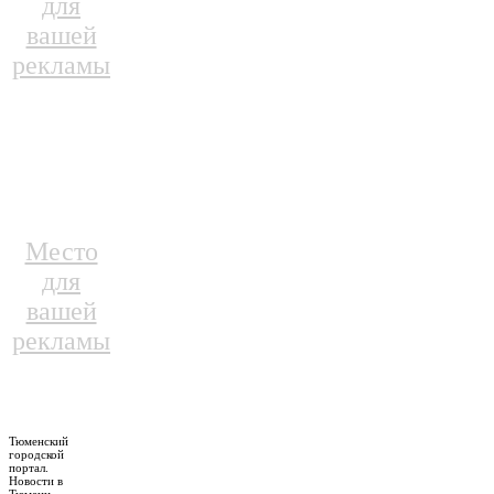
для
вашей
рекламы
Место
для
вашей
рекламы
Тюменский
городской
портал.
Новости в