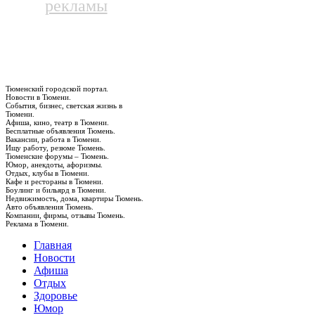
рекламы
Тюменский городской портал.
Новости в Тюмени.
События, бизнес, светская жизнь в
Тюмени.
Афиша, кино, театр в Тюмени.
Бесплатные объявления Тюмень.
Вакансии, работа в Тюмени.
Ищу работу, резюме Тюмень.
Тюменские форумы – Тюмень.
Юмор, анекдоты, афоризмы.
Отдых, клубы в Тюмени.
Кафе и рестораны в Тюмени.
Боулинг и бильярд в Тюмени.
Недвижимость, дома, квартиры Тюмень.
Авто объявления Тюмень.
Компании, фирмы, отзывы Тюмень.
Реклама в Тюмени.
Главная
Новости
Афиша
Отдых
Здоровье
Юмор