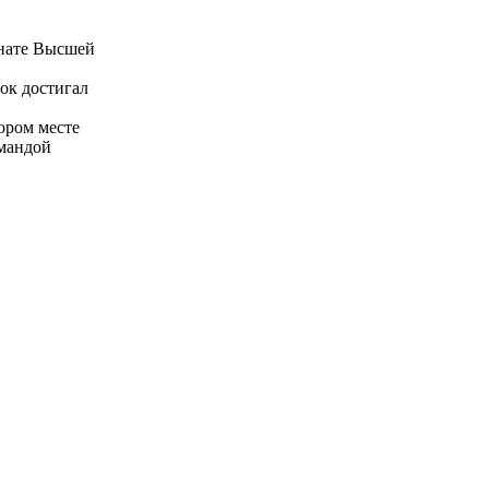
онате Высшей
ок достигал
ором месте
омандой