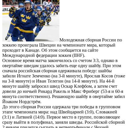
Молодежная сборная России по
хоккею проиграла Швеции на чемпионате мира, который
проходит в Канаде. Об этом сообщается на сайте
Международной федерации хоккея (IIHF).
Основное время матча закончилось со счетом 3:3, однако в
овертайме шведам удалось забить еще одну шайбу. При этом
сначала российская сборная одерживала победу: шайбы
забили Игнате Земченко (на 3-й минуте), Ярослав Косов (тоже
на 3-й минуте) и Иван Телегин (на 14-й минуте). На 44-й
минуте шайбу забросил швед Оскар Клефбом, а затем счет
довели до ничьей Рикард Ракель и Макс Фриберг (53-я и 60-я
минута соответственно). Решающую шайбу в овертайме забил
Йоаким Нордстрём.
До этого сборная России одержала три победы в групповом
этапе чемпионата мира: над Швейцарией (3:0), Словакией
(3:1) и Латвией (14:0). Первое место в группе, позволяющее
сразу выйти в полуфинал, заняли шведы. Российской сборной
2 января придется сыграть в четвертьфинале с Чехией,