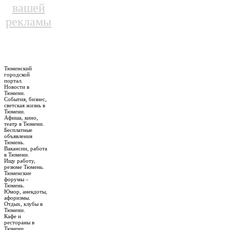
вашей
рекламы
Тюменский
городской
портал.
Новости в
Тюмени.
События, бизнес,
светская жизнь в
Тюмени.
Афиша, кино,
театр в Тюмени.
Бесплатные
объявления
Тюмень.
Вакансии, работа
в Тюмени.
Ищу работу,
резюме Тюмень.
Тюменские
форумы –
Тюмень.
Юмор, анекдоты,
афоризмы.
Отдых, клубы в
Тюмени.
Кафе и
рестораны в
Тюмени.