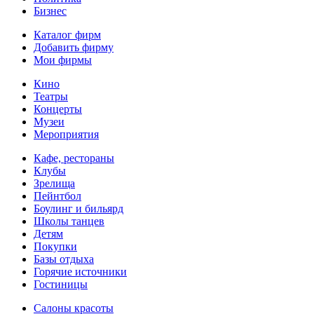
Бизнес
Каталог фирм
Добавить фирму
Мои фирмы
Кино
Театры
Концерты
Музеи
Мероприятия
Кафе, рестораны
Клубы
Зрелища
Пейнтбол
Боулинг и бильярд
Школы танцев
Детям
Покупки
Базы отдыха
Горячие источники
Гостиницы
Салоны красоты