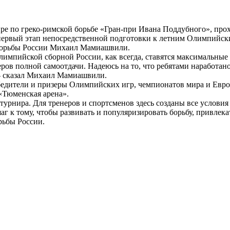
е по греко-римской борьбе «Гран-при Ивана Поддубного», про
первый этап непосредственной подготовки к летним Олимпийск
 борьбы России Михаил Мамиашвили.
импийской сборной России, как всегда, ставятся максимальные 
ов полной самоотдачи. Надеюсь на то, что ребятами наработано, 
, - сказал Михаил Мамиашвили.
обедители и призеры Олимпийских игр, чемпионатов мира и Евро
«Тюменская арена».
турнира. Для тренеров и спортсменов здесь созданы все условия
г к тому, чтобы развивать и популяризировать борьбу, привлека
рьбы России.