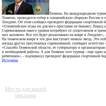
Тюмень. На международном турнир
Тюмени, проводится отбор в олимпийскую сборную России и 
Лондоне. Об этом сообщил президент федерации спортивной
«Олимпийские игры ни для кого простыми не бывают. Перед ол
Соревнования такого уровня потребуют от спортсменов и тренер
них заложено. Все это будет реализовано на ковре в Лондоне»
На тюменском ковре в эти дни выступает немало звезд. Это п
наград других престижных соревнований, сообщает агентство 
«Спасибо Тюменской области, ее губернатору и организаторам 
и необходимой работы. А для Тюмени этот турнир - еще один ша
ребятишек», - подчеркнул президент федерации спортивной бо
Источник
Место для вашей
рекламы