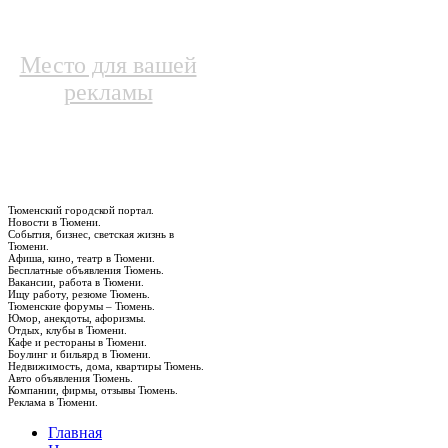
Место для вашей
рекламы
Тюменский городской портал.
Новости в Тюмени.
События, бизнес, светская жизнь в
Тюмени.
Афиша, кино, театр в Тюмени.
Бесплатные объявления Тюмень.
Вакансии, работа в Тюмени.
Ищу работу, резюме Тюмень.
Тюменские форумы – Тюмень.
Юмор, анекдоты, афоризмы.
Отдых, клубы в Тюмени.
Кафе и рестораны в Тюмени.
Боулинг и бильярд в Тюмени.
Недвижимость, дома, квартиры Тюмень.
Авто объявления Тюмень.
Компании, фирмы, отзывы Тюмень.
Реклама в Тюмени.
Главная