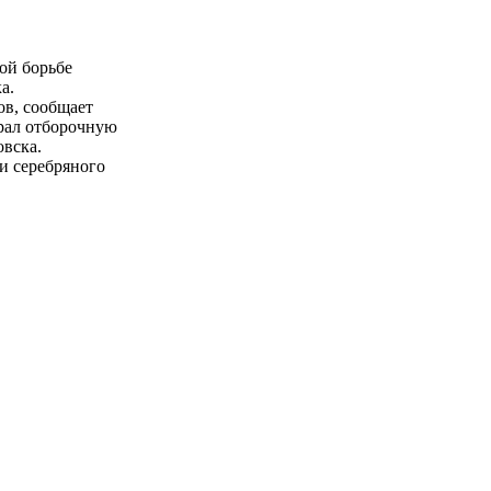
ой борьбе
а.
ов, сообщает
рал отборочную
овска.
и серебряного