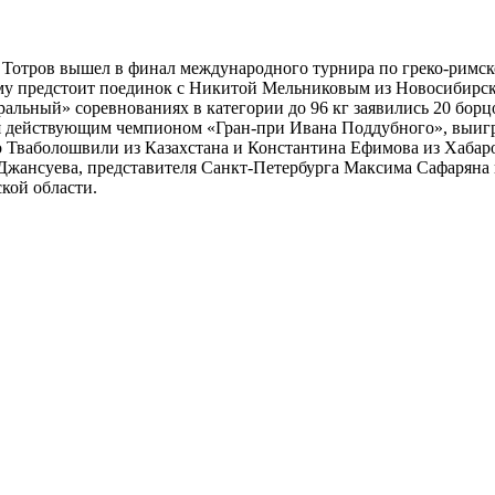
Тотров вышел в финал международного турнира по греко-римск
Ему предстоит поединок с Никитой Мельниковым из Новосибирск
альный» соревнованиях в категории до 96 кг заявились 20 борц
тся действующим чемпионом «Гран-при Ивана Поддубного», выиг
ко Тваболошвили из Казахстана и Константина Ефимова из Хабар
Джансуева, представителя Санкт-Петербурга Максима Сафаряна 
кой области.