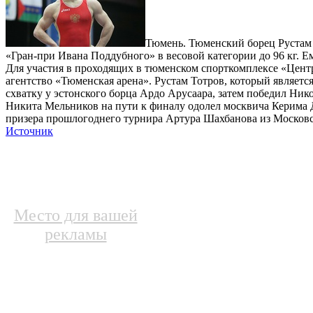
Тюмень. Тюменский борец Рустам 
«Гран-при Ивана Поддубного» в весовой категории до 96 кг. 
Для участия в проходящих в тюменском спорткомплексе «Центр
агентство «Тюменская арена». Рустам Тотров, который являе
схватку у эстонского борца Ардо Арусаара, затем победил Ни
Никита Мельников на пути к финалу одолел москвича Керима 
призера прошлогоднего турнира Артура Шахбанова из Московс
Источник
Место для вашей
рекламы