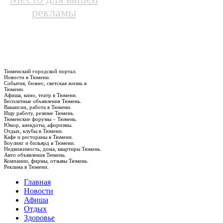
рекламы
Тюменский городской портал.
Новости в Тюмени.
События, бизнес, светская жизнь в
Тюмени.
Афиша, кино, театр в Тюмени.
Бесплатные объявления Тюмень.
Вакансии, работа в Тюмени.
Ищу работу, резюме Тюмень.
Тюменские форумы – Тюмень.
Юмор, анекдоты, афоризмы.
Отдых, клубы в Тюмени.
Кафе и рестораны в Тюмени.
Боулинг и бильярд в Тюмени.
Недвижимость, дома, квартиры Тюмень.
Авто объявления Тюмень.
Компании, фирмы, отзывы Тюмень.
Реклама в Тюмени.
Главная
Новости
Афиша
Отдых
Здоровье