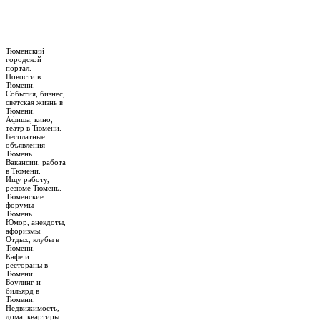
Тюменский
городской
портал.
Новости в
Тюмени.
События, бизнес,
светская жизнь в
Тюмени.
Афиша, кино,
театр в Тюмени.
Бесплатные
объявления
Тюмень.
Вакансии, работа
в Тюмени.
Ищу работу,
резюме Тюмень.
Тюменские
форумы –
Тюмень.
Юмор, анекдоты,
афоризмы.
Отдых, клубы в
Тюмени.
Кафе и
рестораны в
Тюмени.
Боулинг и
бильярд в
Тюмени.
Недвижимость,
дома, квартиры