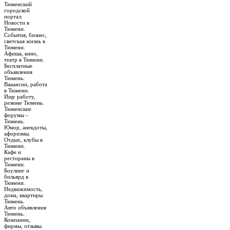
Тюменский
городской
портал.
Новости в
Тюмени.
События, бизнес,
светская жизнь в
Тюмени.
Афиша, кино,
театр в Тюмени.
Бесплатные
объявления
Тюмень.
Вакансии, работа
в Тюмени.
Ищу работу,
резюме Тюмень.
Тюменские
форумы –
Тюмень.
Юмор, анекдоты,
афоризмы.
Отдых, клубы в
Тюмени.
Кафе и
рестораны в
Тюмени.
Боулинг и
бильярд в
Тюмени.
Недвижимость,
дома, квартиры
Тюмень.
Авто объявления
Тюмень.
Компании,
фирмы, отзывы