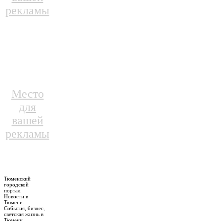
рекламы
Место
для
вашей
рекламы
Тюменский
городской
портал.
Новости в
Тюмени.
События, бизнес,
светская жизнь в
Тюмени.