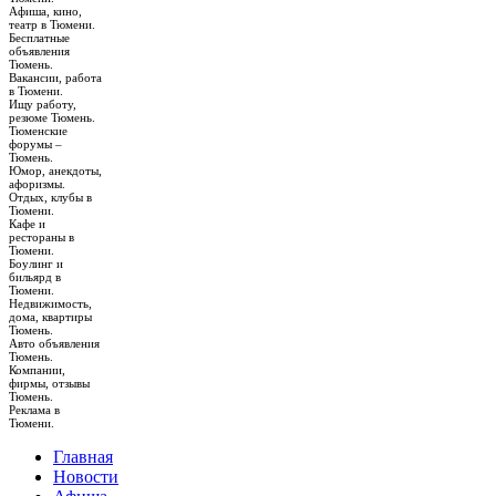
Афиша, кино,
театр в Тюмени.
Бесплатные
объявления
Тюмень.
Вакансии, работа
в Тюмени.
Ищу работу,
резюме Тюмень.
Тюменские
форумы –
Тюмень.
Юмор, анекдоты,
афоризмы.
Отдых, клубы в
Тюмени.
Кафе и
рестораны в
Тюмени.
Боулинг и
бильярд в
Тюмени.
Недвижимость,
дома, квартиры
Тюмень.
Авто объявления
Тюмень.
Компании,
фирмы, отзывы
Тюмень.
Реклама в
Тюмени.
Главная
Новости