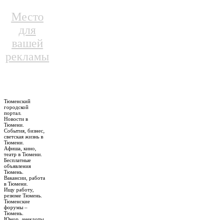
Место
для
вашей
рекламы
Тюменский
городской
портал.
Новости в
Тюмени.
События, бизнес,
светская жизнь в
Тюмени.
Афиша, кино,
театр в Тюмени.
Бесплатные
объявления
Тюмень.
Вакансии, работа
в Тюмени.
Ищу работу,
резюме Тюмень.
Тюменские
форумы –
Тюмень.
Юмор, анекдоты,