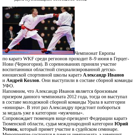
Чемпионат Европы
по каратэ WKF среди регионов проходит 8–9 июня в Герцег-
Нови (Черногория). В соревнованиях приняли участие
воспитанники областной специализированной детско-
юношеской спортивной школы каратэ
Александр Иванов
и
Андрей Козлов
. Они выступили в составе сборной команды
УФО.
Напомним, что Александр Иванов является бронзовым
призером данного чемпионата 2012 года, тогда он выступал
в составе молодежной сборной команды Урала в категории
«юниоры». В этот раз Александру предстоит побороться
за медаль уже в категории «мужчины».
Сопровождает тюменцев вице-президент Федерации каратэ
Тюменской области, судья международной категории
Юрий
Усенок
, который примет участие в судейском семинаре.
Мероприятие состоится в рамках чемпионата, а завершит