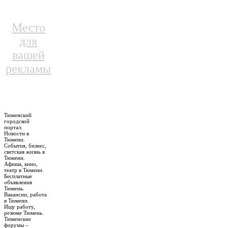
Место
для
вашей
рекламы
Тюменский
городской
портал.
Новости в
Тюмени.
События, бизнес,
светская жизнь в
Тюмени.
Афиша, кино,
театр в Тюмени.
Бесплатные
объявления
Тюмень.
Вакансии, работа
в Тюмени.
Ищу работу,
резюме Тюмень.
Тюменские
форумы –