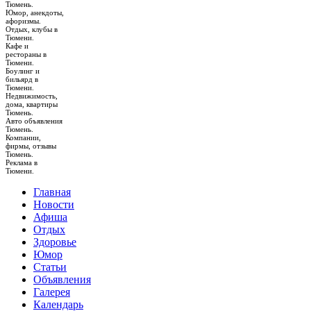
Тюмень.
Юмор, анекдоты,
афоризмы.
Отдых, клубы в
Тюмени.
Кафе и
рестораны в
Тюмени.
Боулинг и
бильярд в
Тюмени.
Недвижимость,
дома, квартиры
Тюмень.
Авто объявления
Тюмень.
Компании,
фирмы, отзывы
Тюмень.
Реклама в
Тюмени.
Главная
Новости
Афиша
Отдых
Здоровье
Юмор
Статьи
Объявления
Галерея
Календарь