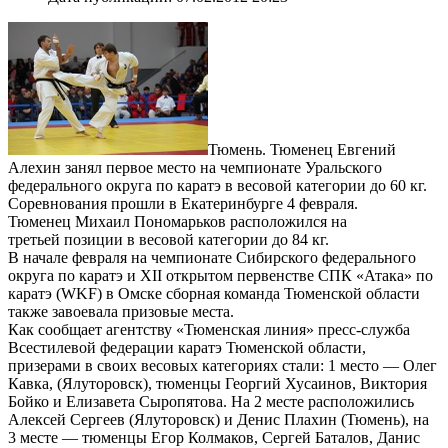
Тюмень. Тюменец Евгений
Алехин занял первое место на чемпионате Уральского
федерального округа по каратэ в весовой категории до 60 кг.
Соревнования прошли в Екатеринбурге 4 февраля.
Тюменец Михаил Пономарьков расположился на
третьей позиции в весовой категории до 84 кг.
В начале февраля на чемпионате Сибирского федерального
округа по каратэ и XII открытом первенстве СПК «Атака» по
каратэ (WKF) в Омске сборная команда Тюменской области
также завоевала призовые места.
Как сообщает агентству «Тюменская линия» пресс-служба
Всестилевой федерации каратэ Тюменской области,
призерами в своих весовых категориях стали: 1 место — Олег
Кавка, (Ялуторовск), тюменцы Георгий Хусаинов, Виктория
Бойко и Елизавета Сыропятова. На 2 месте расположились
Алексей Сергеев (Ялуторовск) и Денис Плахин (Тюмень), на
3 месте — тюменцы Егор Колмаков, Сергей Баталов, Данис