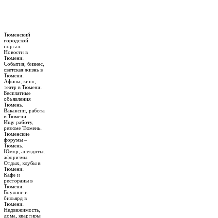
Тюменский
городской
портал.
Новости в
Тюмени.
События, бизнес,
светская жизнь в
Тюмени.
Афиша, кино,
театр в Тюмени.
Бесплатные
объявления
Тюмень.
Вакансии, работа
в Тюмени.
Ищу работу,
резюме Тюмень.
Тюменские
форумы –
Тюмень.
Юмор, анекдоты,
афоризмы.
Отдых, клубы в
Тюмени.
Кафе и
рестораны в
Тюмени.
Боулинг и
бильярд в
Тюмени.
Недвижимость,
дома, квартиры