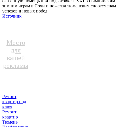
оказанную помощь при подготовке к XXII Олимпийским
зимним играм в Сочи и пожелал тюменским спортсменам
успехов и новых побед.
Источник
Место
для
вашей
рекламы
Ремонт
квартир под
ключ
Ремонт
квартир
Тюмень