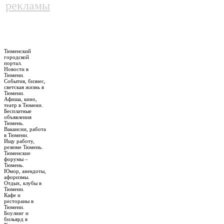
рекламы
Тюменский
городской
портал.
Новости в
Тюмени.
События, бизнес,
светская жизнь в
Тюмени.
Афиша, кино,
театр в Тюмени.
Бесплатные
объявления
Тюмень.
Вакансии, работа
в Тюмени.
Ищу работу,
резюме Тюмень.
Тюменские
форумы –
Тюмень.
Юмор, анекдоты,
афоризмы.
Отдых, клубы в
Тюмени.
Кафе и
рестораны в
Тюмени.
Боулинг и
бильярд в