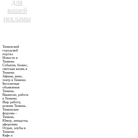
для
вашей
рекламы
Тюменский
городской
портал.
Новости в
Тюмени.
События, бизнес,
светская жизнь в
Тюмени.
Афиша, кино,
театр в Тюмени.
Бесплатные
объявления
Тюмень.
Вакансии, работа
в Тюмени.
Ищу работу,
резюме Тюмень.
Тюменские
форумы –
Тюмень.
Юмор, анекдоты,
афоризмы.
Отдых, клубы в
Тюмени.
Кафе и