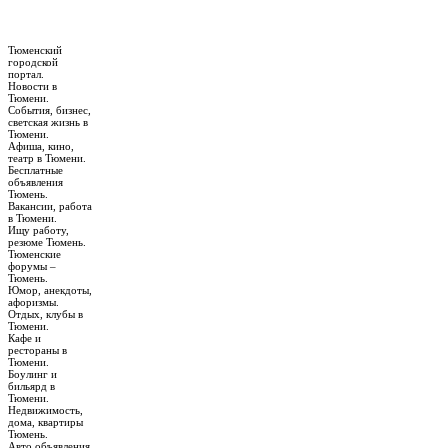
Тюменский
городской
портал.
Новости в
Тюмени.
События, бизнес,
светская жизнь в
Тюмени.
Афиша, кино,
театр в Тюмени.
Бесплатные
объявления
Тюмень.
Вакансии, работа
в Тюмени.
Ищу работу,
резюме Тюмень.
Тюменские
форумы –
Тюмень.
Юмор, анекдоты,
афоризмы.
Отдых, клубы в
Тюмени.
Кафе и
рестораны в
Тюмени.
Боулинг и
бильярд в
Тюмени.
Недвижимость,
дома, квартиры
Тюмень.
Авто объявления