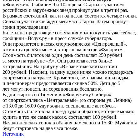
«Жемчужина Сибири» 9 и 10 апреля. Старты с участием
российских и зарубежных звёзд пройдут уже в третий раз.
В рамках состязаний, как и год назад, состоится четыре гонки.
Сначала участников ждут мегамасс-старты. Затем пройдут
гонки преследования.
Билеты на предстоящие состязания можно купить уже сейчас,
сообщили «Вслух.ру» в пресс-службе губернатора.
Они продаются в кассах спорткомплекса «Центральный»,
в кинотеатре «Космос» и в торговом центре «Фаворит».
Стоимость билетов на один день составляет 250 рублей
за место на трибуне «А». Она располагается ближе
к стрельбищу. На трибуну «В» заветные квитки стоят
200 рублей. Наконец, за цену вдвое ниже можно поддержать
спортсменов на трассе. Кроме того, ветеранам, инвалидам
и пенсионерам предоставляется скидка 50%. Дети до 5
лет могут попасть на соревнования бесплатно.
В дни стартов из Тюмени в «Жемчужину Сибири»
от спорткомплекса «Центральный» (со стороны ул. Ленина)
с 13.00 до 16.00 будут ходить специальные автобусы.
Стоимость билетов на проезд туда и обратно, которые можно
купить в тех же самых кассах, составляет 100 рублей.
Начало женских гонок в оба дня намечено на 15.30. Мужчины
будут стартовать на два часа позже.
Источник