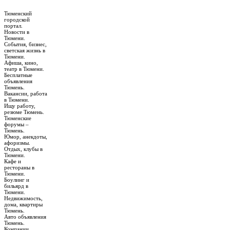
Тюменский
городской
портал.
Новости в
Тюмени.
События, бизнес,
светская жизнь в
Тюмени.
Афиша, кино,
театр в Тюмени.
Бесплатные
объявления
Тюмень.
Вакансии, работа
в Тюмени.
Ищу работу,
резюме Тюмень.
Тюменские
форумы –
Тюмень.
Юмор, анекдоты,
афоризмы.
Отдых, клубы в
Тюмени.
Кафе и
рестораны в
Тюмени.
Боулинг и
бильярд в
Тюмени.
Недвижимость,
дома, квартиры
Тюмень.
Авто объявления
Тюмень.
Компании,