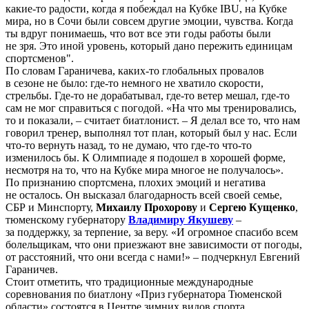
какие-то радости, когда я побеждал на Кубке IBU, на Кубке
мира, но в Сочи были совсем другие эмоции, чувства. Когда
ты вдруг понимаешь, что вот все эти годы работы были
не зря. Это иной уровень, который дано пережить единицам
спортсменов".
По словам Гараничева, каких-то глобальных провалов
в сезоне не было: где-то немного не хватило скорости,
стрельбы. Где-то не дорабатывал, где-то ветер мешал, где-то
сам не мог справиться с погодой. «На что мы тренировались,
то и показали, – считает биатлонист. – Я делал все то, что нам
говорил тренер, выполнял тот план, который был у нас. Если
что-то вернуть назад, то не думаю, что где-то что-то
изменилось бы. К Олимпиаде я подошел в хорошей форме,
несмотря на то, что на Кубке мира многое не получалось».
По признанию спортсмена, плохих эмоций и негатива
не осталось. Он высказал благодарность всей своей семье,
СБР и Минспорту,
Михаилу Прохорову
и
Сергею Кущенко
,
тюменскому губернатору
Владимиру Якушеву
–
за поддержку, за терпение, за веру. «И огромное спасибо всем
болельщикам, что они приезжают вне зависимости от погоды,
от расстояний, что они всегда с нами!» – подчеркнул Евгений
Гараничев.
Стоит отметить, что традиционные международные
соревнования по биатлону «Приз губернатора Тюменской
области» состоятся в Центре зимних видов спорта