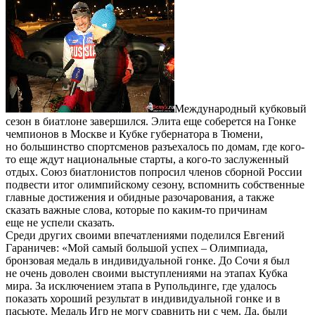
Международный кубковый
сезон в биатлоне завершился. Элита еще соберется на Гонке
чемпионов в Москве и Кубке губернатора в Тюмени,
но большинство спортсменов разъехалось по домам, где кого-
то еще ждут национальные старты, а кого-то заслуженный
отдых. Союз биатлонистов попросил членов сборной России
подвести итог олимпийскому сезону, вспомнить собственные
главные достижения и обидные разочарования, а также
сказать важные слова, которые по каким-то причинам
еще не успели сказать.
Среди других своими впечатлениями поделился Евгений
Гараничев: «Мой самый большой успех – Олимпиада,
бронзовая медаль в индивидуальной гонке. До Сочи я был
не очень доволен своими выступлениями на этапах Кубка
мира. За исключением этапа в Рупольдинге, где удалось
показать хороший результат в индивидуальной гонке и в
пасьюте. Медаль Игр не могу сравнить ни с чем. Да, были