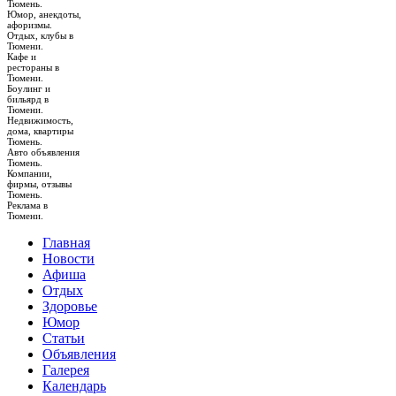
Тюмень.
Юмор, анекдоты,
афоризмы.
Отдых, клубы в
Тюмени.
Кафе и
рестораны в
Тюмени.
Боулинг и
бильярд в
Тюмени.
Недвижимость,
дома, квартиры
Тюмень.
Авто объявления
Тюмень.
Компании,
фирмы, отзывы
Тюмень.
Реклама в
Тюмени.
Главная
Новости
Афиша
Отдых
Здоровье
Юмор
Статьи
Объявления
Галерея
Календарь