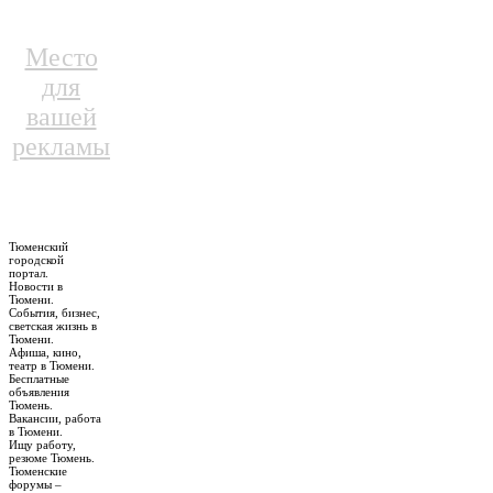
Место
для
вашей
рекламы
Тюменский
городской
портал.
Новости в
Тюмени.
События, бизнес,
светская жизнь в
Тюмени.
Афиша, кино,
театр в Тюмени.
Бесплатные
объявления
Тюмень.
Вакансии, работа
в Тюмени.
Ищу работу,
резюме Тюмень.
Тюменские
форумы –