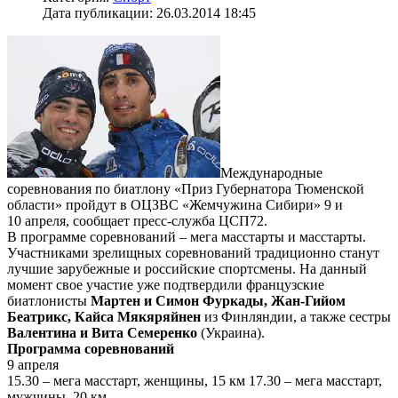
Дата публикации: 26.03.2014 18:45
Международные
соревнования по биатлону «Приз Губернатора Тюменской
области» пройдут в ОЦЗВС «Жемчужина Сибири» 9 и
10 апреля, сообщает пресс-служба ЦСП72.
В программе соревнований – мега масстарты и масстарты.
Участниками зрелищных соревнований традиционно станут
лучшие зарубежные и российские спортсмены. На данный
момент свое участие уже подтвердили французские
биатлонисты
Мартен и Симон Фуркады, Жан-Гийом
Беатрикс, Кайса Мякяряйнен
из Финляндии, а также сестры
Валентина и Вита Семеренко
(Украина).
Программа соревнований
9 апреля
15.30 – мега масстарт, женщины, 15 км 17.30 – мега масстарт,
мужчины, 20 км