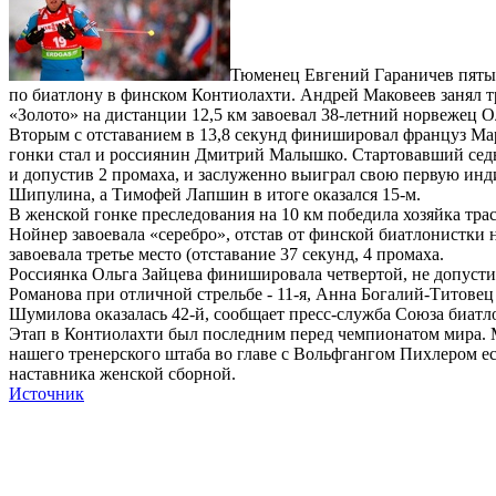
Тюменец Евгений Гараничев пятым
по биатлону в финском Контиолахти. Андрей Маковеев занял т
«Золото» на дистанции 12,5 км завоевал 38-летний норвежец Ол
Вторым с отставанием в 13,8 секунд финишировал француз Мар
гонки стал и россиянин Дмитрий Малышко. Стартовавший седь
и допустив 2 промаха, и заслуженно выиграл свою первую инд
Шипулина, а Тимофей Лапшин в итоге оказался 15-м.
В женской гонке преследования на 10 км победила хозяйка тр
Нойнер завоевала «серебро», отстав от финской биатлонистки 
завоевала третье место (отставание 37 секунд, 4 промаха.
Россиянка Ольга Зайцева финишировала четвертой, не допусти
Романова при отличной стрельбе - 11-я, Анна Богалий-Титовец 
Шумилова оказалась 42-й, сообщает пресс-служба Союза биатл
Этап в Контиолахти был последним перед чемпионатом мира. М
нашего тренерского штаба во главе с Вольфгангом Пихлером ес
наставника женской сборной.
Источник