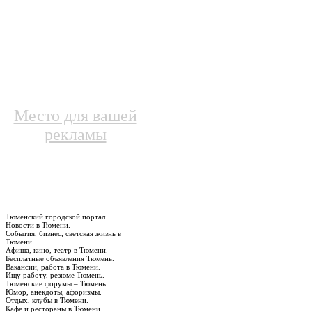
Место для вашей
рекламы
Тюменский городской портал.
Новости в Тюмени.
События, бизнес, светская жизнь в
Тюмени.
Афиша, кино, театр в Тюмени.
Бесплатные объявления Тюмень.
Вакансии, работа в Тюмени.
Ищу работу, резюме Тюмень.
Тюменские форумы – Тюмень.
Юмор, анекдоты, афоризмы.
Отдых, клубы в Тюмени.
Кафе и рестораны в Тюмени.