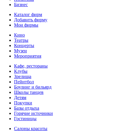
Бизнес
Каталог фирм
Добавить фирму
Мои фирмы
Кино
Театры
Концерты
Музеи
Мероприятия
Кафе, рестораны
Клубы
Зрелища
Пейнтбол
Боулинг и бильярд
Школы танцев
Детям
Покупки
Базы отдыха
Горячие источники
Гостиницы
Салоны красоты