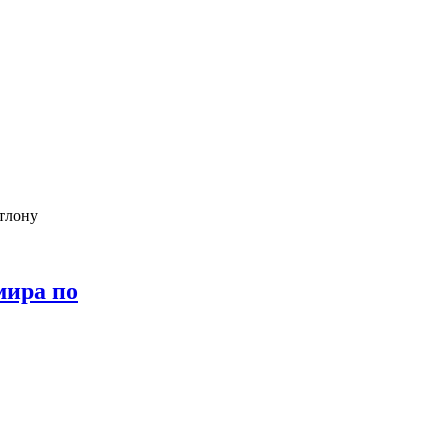
тлону
мира по