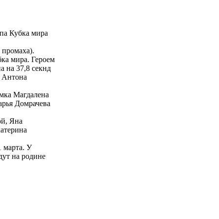
па Кубка мира
 промаха).
бка мира. Героем
 на 37,8 секнд
у Антона
емка Магдалена
Дарья Домрачева
ой, Яна
катерина
 марта. У
дут на родине