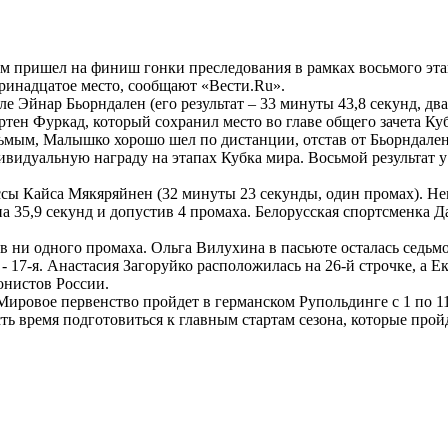
 пришел на финиш гонки преследования в рамках восьмого эта
ринадцатое место, сообщают «Вести.Ru».
е Эйнар Бьорндален (его результат – 33 минуты 43,8 секунд, два
тен Фуркад, который сохранил место во главе общего зачета Ку
мым, Малышко хорошо шел по дистанции, отстав от Бьорндалена
ивидуальную награду на этапах Кубка мира. Восьмой результат 
ассы Кайса Мякяряйнен (32 минуты 23 секунды, один промах). Н
на 35,9 секунд и допустив 4 промаха. Белорусская спортсменка 
в ни одного промаха. Ольга Вилухина в пасьюте осталась седьм
- 17-я. Анастасия Загоруйко расположилась на 26-й строчке, а Е
онистов России.
ировое первенство пройдет в германском Рупольдинге с 1 по 11
ть время подготовиться к главным стартам сезона, которые прой