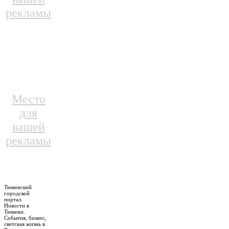
рекламы
Место
для
вашей
рекламы
Тюменский
городской
портал.
Новости в
Тюмени.
События, бизнес,
светская жизнь в