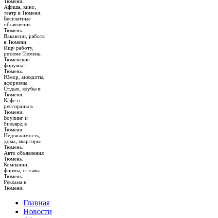
Тюмени.
Афиша, кино,
театр в Тюмени.
Бесплатные
объявления
Тюмень.
Вакансии, работа
в Тюмени.
Ищу работу,
резюме Тюмень.
Тюменские
форумы –
Тюмень.
Юмор, анекдоты,
афоризмы.
Отдых, клубы в
Тюмени.
Кафе и
рестораны в
Тюмени.
Боулинг и
бильярд в
Тюмени.
Недвижимость,
дома, квартиры
Тюмень.
Авто объявления
Тюмень.
Компании,
фирмы, отзывы
Тюмень.
Реклама в
Тюмени.
Главная
Новости