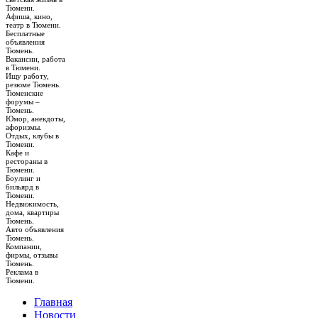
Тюмени.
Афиша, кино,
театр в Тюмени.
Бесплатные
объявления
Тюмень.
Вакансии, работа
в Тюмени.
Ищу работу,
резюме Тюмень.
Тюменские
форумы –
Тюмень.
Юмор, анекдоты,
афоризмы.
Отдых, клубы в
Тюмени.
Кафе и
рестораны в
Тюмени.
Боулинг и
бильярд в
Тюмени.
Недвижимость,
дома, квартиры
Тюмень.
Авто объявления
Тюмень.
Компании,
фирмы, отзывы
Тюмень.
Реклама в
Тюмени.
Главная
Новости