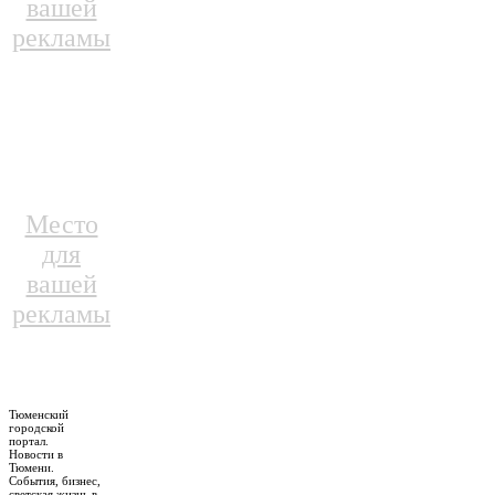
вашей
рекламы
Место
для
вашей
рекламы
Тюменский
городской
портал.
Новости в
Тюмени.
События, бизнес,
светская жизнь в