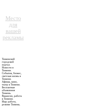
Место
для
вашей
рекламы
Тюменский
городской
портал.
Новости в
Тюмени.
События, бизнес,
светская жизнь в
Тюмени.
Афиша, кино,
театр в Тюмени.
Бесплатные
объявления
Тюмень.
Вакансии, работа
в Тюмени.
Ищу работу,
резюме Тюмень.