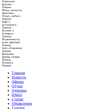
Тюменские
форумы –
Тюмень.
Юмор, анекдоты,
афоризмы.
Отдых, клубы в
Тюмени.
Кафе и
рестораны в
Тюмени.
Боулинг и
бильярд в
Тюмени.
Недвижимость,
дома, квартиры
Тюмень.
Авто объявления
Тюмень.
Компании,
фирмы, отзывы
Тюмень.
Реклама в
Тюмени.
Главная
Новости
Афиша
Отдых
Здоровье
Юмор
Статьи
Объявления
Галерея