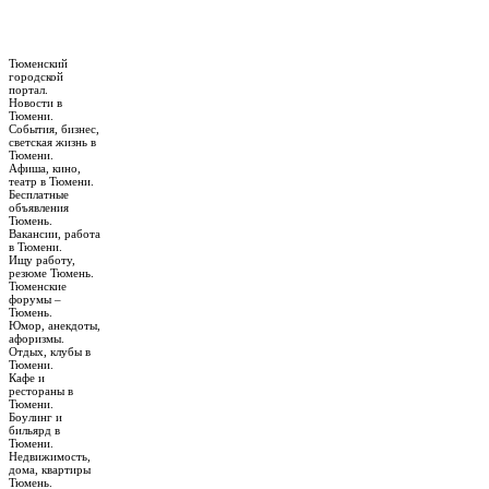
Тюменский
городской
портал.
Новости в
Тюмени.
События, бизнес,
светская жизнь в
Тюмени.
Афиша, кино,
театр в Тюмени.
Бесплатные
объявления
Тюмень.
Вакансии, работа
в Тюмени.
Ищу работу,
резюме Тюмень.
Тюменские
форумы –
Тюмень.
Юмор, анекдоты,
афоризмы.
Отдых, клубы в
Тюмени.
Кафе и
рестораны в
Тюмени.
Боулинг и
бильярд в
Тюмени.
Недвижимость,
дома, квартиры
Тюмень.