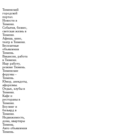
Тюменский
городской
портал.
Новости в
Тюмени.
События, бизнес,
светская жизнь в
Тюмени.
Афиша, кино,
театр в Тюмени.
Бесплатные
объявления
Тюмень.
Вакансии, работа
в Тюмени.
Ищу работу,
резюме Тюмень.
Тюменские
форумы –
Тюмень.
Юмор, анекдоты,
афоризмы.
Отдых, клубы в
Тюмени.
Кафе и
рестораны в
Тюмени.
Боулинг и
бильярд в
Тюмени.
Недвижимость,
дома, квартиры
Тюмень.
Авто объявления
Тюмень.