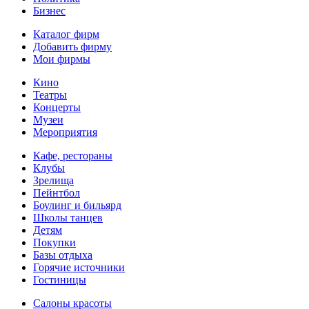
Бизнес
Каталог фирм
Добавить фирму
Мои фирмы
Кино
Театры
Концерты
Музеи
Мероприятия
Кафе, рестораны
Клубы
Зрелища
Пейнтбол
Боулинг и бильярд
Школы танцев
Детям
Покупки
Базы отдыха
Горячие источники
Гостиницы
Салоны красоты