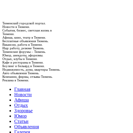
Тюменский городской портал.
Новости в Тюмени.
События, бизнес, светская жизнь в
Тюмени.
Афиша, кино, театр в Тюмени.
Бесплатные объявления Тюмень.
Вакансии, работа в Тюмени.
Ищу работу, резюме Тюмень.
Тюменские форумы – Тюмень.
Юмор, анекдоты, афоризмы.
Отдых, клубы в Тюмени.
Кафе и рестораны в Тюмени.
Боулинг и бильярд в Тюмени.
Недвижимость, дома, квартиры Тюмень.
Авто объявления Тюмень.
Компании, фирмы, отзывы Тюмень.
Реклама в Тюмени.
Главная
Новости
Афиша
Отдых
Здоровье
Юмор
Статьи
Объявления
Галерея