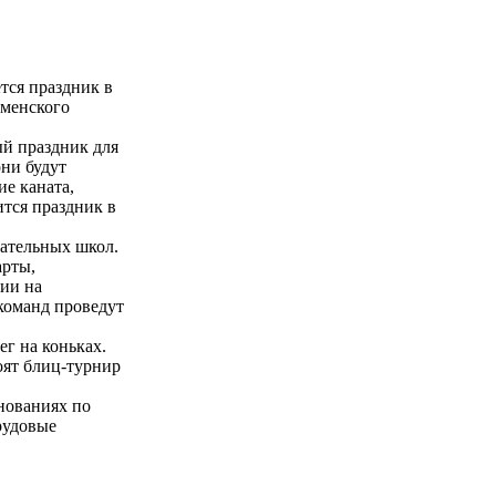
тся праздник в
юменского
ый праздник для
они будут
ие каната,
ится праздник в
вательных школ.
арты,
нии на
 команд проведут
ег на коньках.
оят блиц-турнир
нованиях по
рудовые