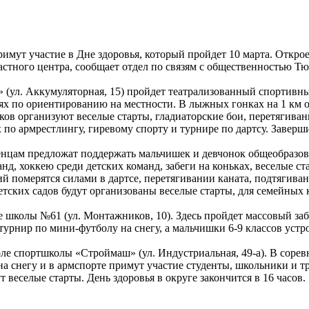
имут участие в Дне здоровья, который пройдет 10 марта. Открое
астного центра, сообщает отдел по связям с общественностью Т
 (ул. Аккумуляторная, 15) пройдет театрализованный спортивн
иях по ориентированию на местности. В лыжных гонках на 1 км 
ков организуют веселые старты, гладиаторские бои, перетягиван
 по армрестлингу, гиревому спорту и турнире по дартсу. Заверш
менцам предложат поддержать мальчишек и девчонок общеобразо
д, хоккею среди детских команд, забеги на коньках, веселые ст
й померятся силами в дартсе, перетягивании каната, подтягива
етских садов будут организованы веселые старты, для семейных
е школы №61 (ул. Монтажников, 10). Здесь пройдет массовый заб
турнир по мини-футболу на снегу, а мальчишки 6-9 классов устр
ле спортшколы «Строймаш» (ул. Индустриальная, 49-а). В сорев
 на снегу и в армспорте примут участие студенты, школьники и т
веселые старты. День здоровья в округе закончится в 16 часов.