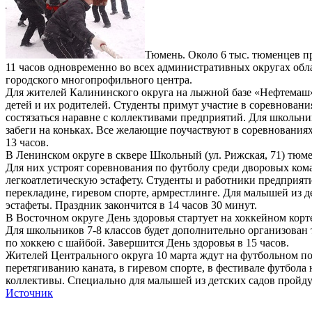
Тюмень. Около 6 тыс. тюменцев пр
11 часов одновременно во всех административных округах обл
городского многопрофильного центра.
Для жителей Калининского округа на лыжной базе «Нефтемаш»
детей и их родителей. Студенты примут участие в соревнован
состязаться наравне с коллективами предприятий. Для школьни
забеги на коньках. Все желающие поучаствуют в соревнованиях
13 часов.
В Ленинском округе в сквере Школьный (ул. Рижская, 71) тю
Для них устроят соревнования по футболу среди дворовых коман
легкоатлетическую эстафету. Студенты и работники предприяти
перекладине, гиревом спорте, армрестлинге. Для малышей из д
эстафеты. Праздник закончится в 14 часов 30 минут.
В Восточном округе День здоровья стартует на хоккейном корт
Для школьников 7-8 классов будет дополнительно организован 
по хоккею с шайбой. Завершится День здоровья в 15 часов.
Жителей Центрального округа 10 марта ждут на футбольном по
перетягиванию каната, в гиревом спорте, в фестивале футбола
коллективы. Специально для малышей из детских садов пройдут 
Источник