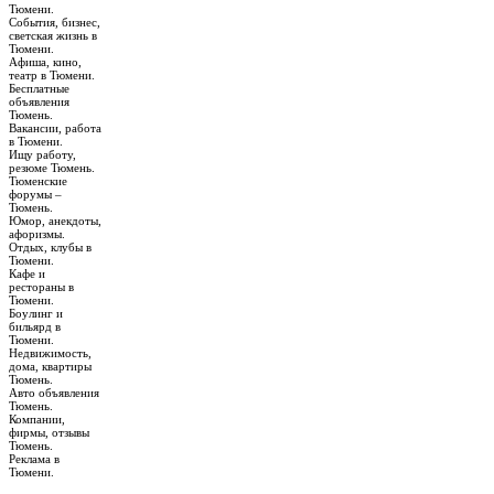
Тюмени.
События, бизнес,
светская жизнь в
Тюмени.
Афиша, кино,
театр в Тюмени.
Бесплатные
объявления
Тюмень.
Вакансии, работа
в Тюмени.
Ищу работу,
резюме Тюмень.
Тюменские
форумы –
Тюмень.
Юмор, анекдоты,
афоризмы.
Отдых, клубы в
Тюмени.
Кафе и
рестораны в
Тюмени.
Боулинг и
бильярд в
Тюмени.
Недвижимость,
дома, квартиры
Тюмень.
Авто объявления
Тюмень.
Компании,
фирмы, отзывы
Тюмень.
Реклама в
Тюмени.