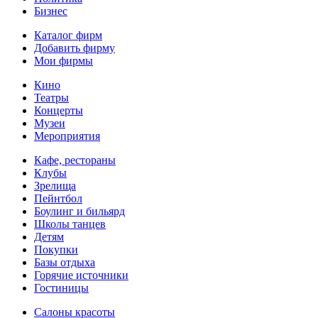
Бизнес
Каталог фирм
Добавить фирму
Мои фирмы
Кино
Театры
Концерты
Музеи
Мероприятия
Кафе, рестораны
Клубы
Зрелища
Пейнтбол
Боулинг и бильярд
Школы танцев
Детям
Покупки
Базы отдыха
Горячие источники
Гостиницы
Салоны красоты