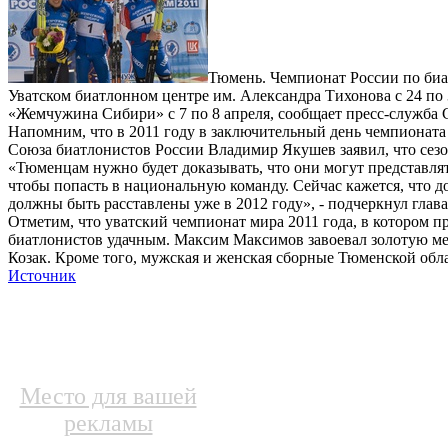
Тюмень. Чемпионат России по биа
Уватском биатлонном центре им. Александра Тихонова с 24 по 3
«Жемчужина Сибири» с 7 по 8 апреля, сообщает пресс-служба 
Напомним, что в 2011 году в заключительный день чемпионата
Союза биатлонистов России Владимир Якушев заявил, что сез
«Тюменцам нужно будет доказывать, что они могут представля
чтобы попасть в национальную команду. Сейчас кажется, что 
должны быть расставлены уже в 2012 году», - подчеркнул глава
Отметим, что уватский чемпионат мира 2011 года, в котором п
биатлонистов удачным. Максим Максимов завоевал золотую мед
Козак. Кроме того, мужская и женская сборные Тюменской обл
Источник
Место для вашей
рекламы