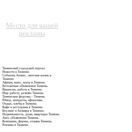
Место для вашей
рекламы
Тюменский городской портал.
Новости в Тюмени.
События, бизнес, светская жизнь в
Тюмени.
Афиша, кино, театр в Тюмени.
Бесплатные объявления Тюмень.
Вакансии, работа в Тюмени.
Ищу работу, резюме Тюмень.
Тюменские форумы – Тюмень.
Юмор, анекдоты, афоризмы.
Отдых, клубы в Тюмени.
Кафе и рестораны в Тюмени.
Боулинг и бильярд в Тюмени.
Недвижимость, дома, квартиры Тюмень.
Авто объявления Тюмень.
Компании, фирмы, отзывы Тюмень.
Реклама в Тюмени.