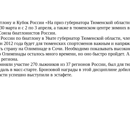
тлону и Кубок России «На приз губернатора Тюменской области
0 марта и с 2 по 3 апреля, а также в тюменском центре зимних 
Союза биатлонистов России.
 России по биатлону в Увате губернатор Тюменской области, чл
он 2012 года будет для тюменских спортсменов важным и напря
ть страну на Олимпиаде в Сочи. Необходимо показывать высокие
до Олимпиады осталось много времени, но оно быстро пройдет. 
 региона.
риняли участие 270 лыжников из 37 регионов России, был для т
аль в масс-старте. Бронзовой награды в этой дисциплине добил
асти успешно выступили в эстафете.