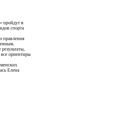
» пройдут в
видов спорта
ен правления
женным.
 результаты,
А все ориентиры
юменских
ась Елена