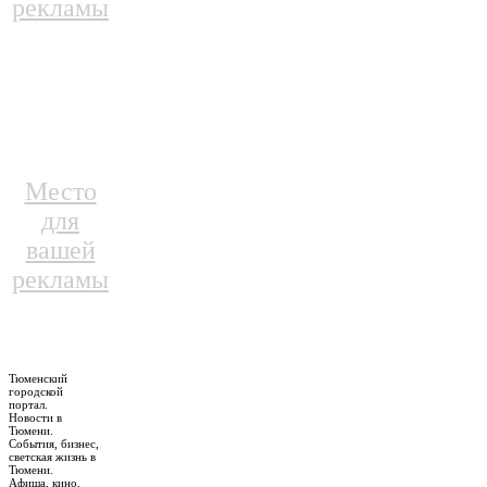
рекламы
Место
для
вашей
рекламы
Тюменский
городской
портал.
Новости в
Тюмени.
События, бизнес,
светская жизнь в
Тюмени.
Афиша, кино,