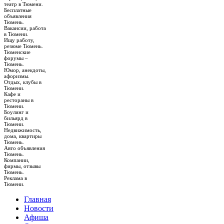
театр в Тюмени.
Бесплатные
объявления
Тюмень.
Вакансии, работа
в Тюмени.
Ищу работу,
резюме Тюмень.
Тюменские
форумы –
Тюмень.
Юмор, анекдоты,
афоризмы.
Отдых, клубы в
Тюмени.
Кафе и
рестораны в
Тюмени.
Боулинг и
бильярд в
Тюмени.
Недвижимость,
дома, квартиры
Тюмень.
Авто объявления
Тюмень.
Компании,
фирмы, отзывы
Тюмень.
Реклама в
Тюмени.
Главная
Новости
Афиша