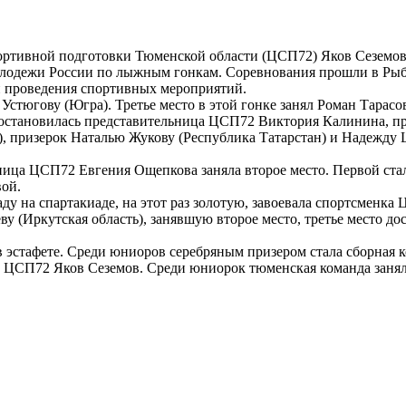
ортивной подготовки Тюменской области (ЦСП72) Яков Сеземов
олодежи России по лыжным гонкам. Соревнования прошли в Рыби
и проведения спортивных мероприятий.
тюгову (Югра). Третье место в этой гонке занял Роман Тарасо
а остановилась представительница ЦСП72 Виктория Калинина, п
, призерок Наталью Жукову (Республика Татарстан) и Надежду
ница ЦСП72 Евгения Ощепкова заняла второе место. Первой ста
вой.
у на спартакиаде, на этот раз золотую, завоевала спортсменка
 (Иркутская область), занявшую второе место, третье место дос
 эстафете. Среди юниоров серебряным призером стала сборная 
ль ЦСП72 Яков Сеземов. Среди юниорок тюменская команда занял