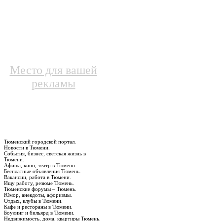
Место для вашей
рекламы
Тюменский городской портал.
Новости в Тюмени.
События, бизнес, светская жизнь в
Тюмени.
Афиша, кино, театр в Тюмени.
Бесплатные объявления Тюмень.
Вакансии, работа в Тюмени.
Ищу работу, резюме Тюмень.
Тюменские форумы – Тюмень.
Юмор, анекдоты, афоризмы.
Отдых, клубы в Тюмени.
Кафе и рестораны в Тюмени.
Боулинг и бильярд в Тюмени.
Недвижимость, дома, квартиры Тюмень.