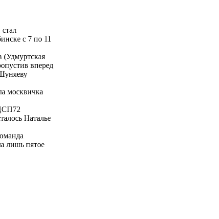
 стал
нске с 7 по 11
в (Удмуртская
ропустив вперед
 Шуняеву
ла москвичка
 ЦСП72
талось Наталье
команда
а лишь пятое