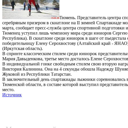
Тюмень. Представитель центра сп
серебряным призером в скиатлоне на II зимней Спартакиаде м
марта, сообщает пресс-служба центра спортивной подготовки 
Тюменец уступил лишь чемпиону мира среди юниоров Сергею Ус
Республика). В скиатлоне среди юниорок в шаге от пьедестал
победительницу Елену Серохвостову (Алтайский край - ЯНАО)
(Иркутская область).
В спринте классическим стилем среди юниорок представитель
Мария Давыденкова, третье место досталось Елене Серохвосто
В индивидуальной гонке свободным стилем свою вторую наград
Виктория Калинина. Она на 4 секунды обошла Надежду Шуняеву
Жуковой из Республики Татарстан.
В заключительный день спартакиады лыжники соревновались в
Тюменской области, в составе которой выступил представите
место.
Источник